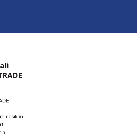
ali
TRADE
ADE
romosikan
rt
sia