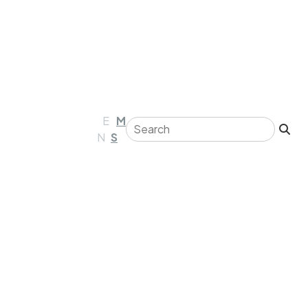
E
M
N
S