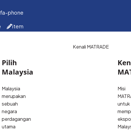
 fa-phone
e
item
Kenali MATRADE
Pilih
Ken
Malaysia
MA
Malaysia 
Misi
merupakan 
MATR
sebuah 
untuk
negara 
memp
perdagangan 
ekspo
utama 
Malay