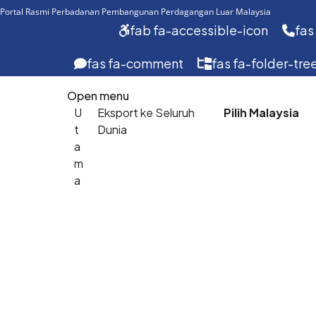
Portal Rasmi Perbadanan Pembangunan Perdagangan Luar Malaysia
fab fa-accessible-icon
fas
fas fa-comment
fas fa-folder-tre
Open menu
U
Eksport ke Seluruh
Pilih Malaysia
t
Dunia
a
Eksport
m
Ke
a
Seluruh
Dunia
Bangunkan
perjalanan
eksport
anda