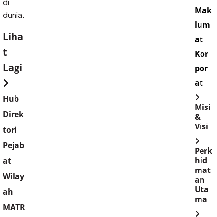
di 
Mak
dunia.
lum
Liha
at
t
Kor
Lagi
por
at
Hub
Misi
Direk
&
Visi
tori
Pejab
Perk
hid
at
mat
Wilay
an
Uta
ah
ma
MATR