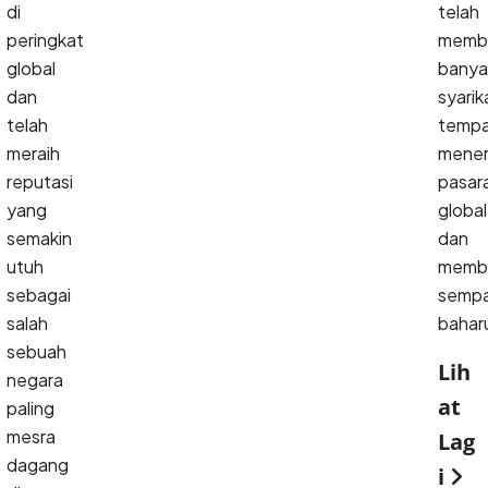
di 
telah
peringkat 
memb
global 
banya
dan 
syarik
telah 
temp
meraih 
mene
reputasi 
pasar
yang 
global
semakin 
dan
utuh 
memb
sebagai 
semp
salah 
bahar
sebuah 
Lih
negara 
at
paling 
mesra 
Lag
dagang 
i