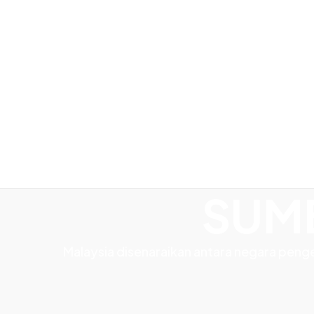
AT
RA
DE
Eksport Ke
Seluruh Dunia
SUMB
Malaysia disenaraikan antara negara pen