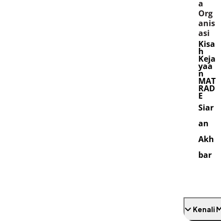
a
Org
anis
asi
Kisa
h
Keja
yaa
n
MAT
RAD
E
Siar
an
Akh
bar
Kenali