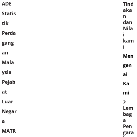
ADE
Tind
aka
Statis
n
dan
tik
Nila
Perda
i
kam
gang
i
an
Men
Mala
gen
ysia
ai
Pejab
Ka
at
mi
Luar
Lem
Negar
bag
a
a
Pen
MATR
gara