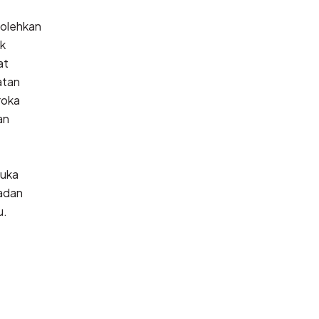
olehkan
k
at
atan
roka
an
uka
adan
u.