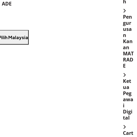
h
ADE
Pen
gur
usa
n
Pilih Malaysia
Kan
an
MAT
RAD
E
Ket
ua
Peg
awa
i
Digi
tal
Cart